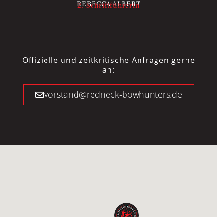
REBECCA ALBERT
2. Schriftführerin
Offizielle und zeitkritische Anfragen gerne
an:
vorstand@redneck-bowhunters.de